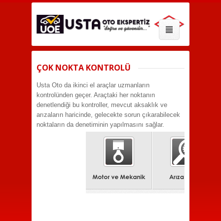
ÇOK NOKTA KONTROLÜ
Usta Oto da ikinci el araçlar uzmanların
kontrolünden geçer. Araçtaki her noktanın
denetlendiği bu kontroller, mevcut aksaklık ve
arızaların haricinde, gelecekte sorun çıkarabilecek
noktaların da denetiminin yapılmasını sağlar.